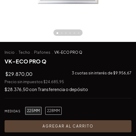
Inicio
.
Techo
.
Plafones
.
VK-ECO PRO Q
VK-ECO PRO Q
$29.870,00
3
cuotas sin interés de
$9.956,67
Precio sin impuestos
$24.685,95
$28.376,50
con
Transferencia o depósito
225MM
228MM
MEDIDAS