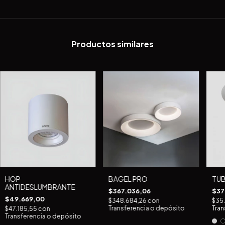
Productos similares
HOP
TUB
BAGEL PRO
ANTIDESLUMBRANTE
$37
$367.036,06
$49.669,00
$35
$348.684,26
con
Tran
Transferencia o depósito
$47.185,55
con
Transferencia o depósito