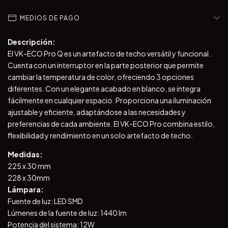
MEDIOS DE PAGO
Descripción:
El VK-ECO Pro Q es un artefacto de techo versátil y funcional.
Cuenta con un interruptor en la parte posterior que permite
cambiar la temperatura de color, ofreciendo 3 opciones
diferentes. Con un elegante acabado en blanco, se integra
fácilmente en cualquier espacio. Proporciona una iluminación
ajustable y eficiente, adaptándose a las necesidades y
preferencias de cada ambiente. El VK-ECO Pro combina estilo,
flexibilidad y rendimiento en un solo artefacto de techo.
Medidas:
225 x 30 mm
228 x 30mm
Lámpara:
Fuente de luz: LED SMD
Lúmenes de la fuente de luz: 1440 lm
Potencia del sistema: 12W