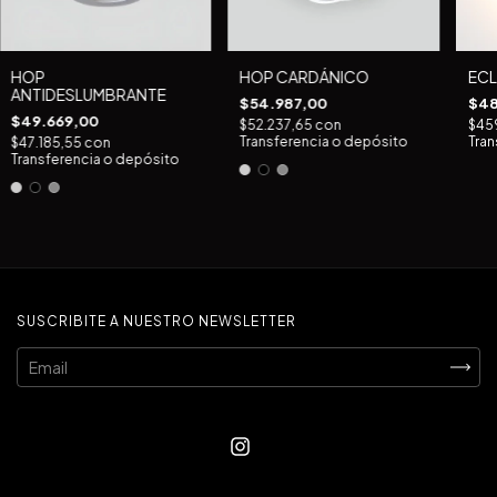
HOP
HOP CARDÁNICO
ECL
ANTIDESLUMBRANTE
$54.987,00
$48
$49.669,00
$52.237,65
con
$45
Transferencia o depósito
Tran
$47.185,55
con
Transferencia o depósito
SUSCRIBITE A NUESTRO NEWSLETTER